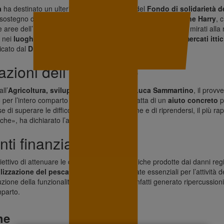
a
ha destinato un ulteriore
milione di euro
del
Fondo di solidarietà d
sostegno delle imprese colpite dai danni provocati dal
ciclone Harry
, 
 aree dell’Isola. Le risorse saranno impiegate per interventi mirati alla 
e nei
luoghi di sbarco e vendita del pescato
, compresi i
mercati ittic
licato dal
Dipartimento della Pesca mediterranea
.
azioni dell’assessore
ll’
Agricoltura, sviluppo rurale e pesca
,
Luca Sammartino
, il prov
er l’intero comparto ittico regionale. «Si tratta di un
aiuto concreto
pe
e di superare le difficoltà derivanti dal ciclone e di riprendersi, il più r
che», ha dichiarato l’assessore.
nti finanziabili
biettivo di attenuare le conseguenze economiche prodotte dai danni regis
izzazione del pescato
, strutture considerate essenziali per l’attività d
uzione della funzionalità di questi canali ha infatti generato ripercussioni 
mparto.
he