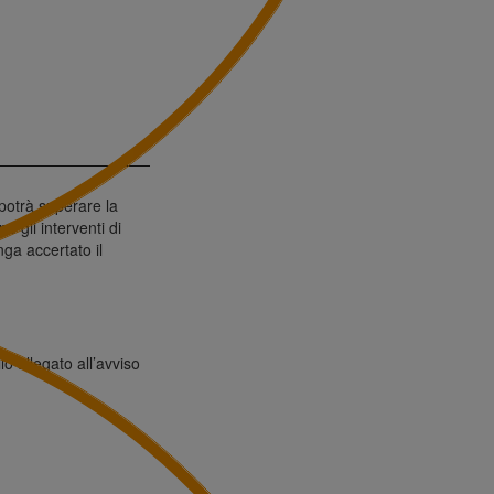
potrà superare la
o gli interventi di
ga accertato il
o allegato all’avviso