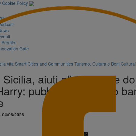
y
Cookie Policy
Video
Podcast
News
Eventi
Il Premio
Innovation Gate
lla vita
Smart Cities and Communities
Turismo, Cultura e Beni Cultural
Sicilia, aiuti alle imprese do
Harry: pubblicato il nuovo b
e
- 04/06/2026