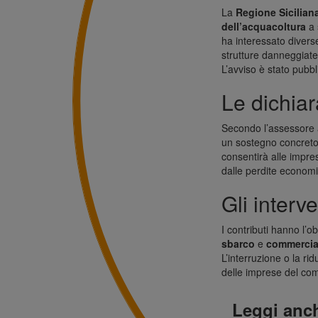
La
Regione Sicilian
dell’acquacoltura
a 
ha interessato diverse
strutture danneggiat
L’avviso è stato pubb
Le dichiar
Secondo l’assessore a
un sostegno concreto p
consentirà alle impres
dalle perdite economi
Gli interve
I contributi hanno l’o
sbarco
e
commercial
L’interruzione o la rid
delle imprese del co
Leggi anc