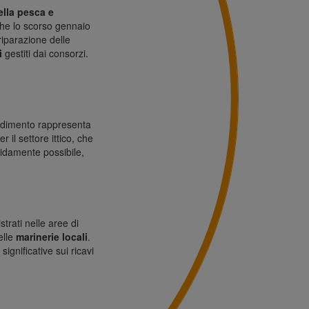
ella pesca e
che lo scorso gennaio
riparazione delle
i
gestiti dai consorzi.
vedimento rappresenta
r il settore ittico, che
apidamente possibile,
trati nelle aree di
elle
marinerie locali
.
significative sui ricavi