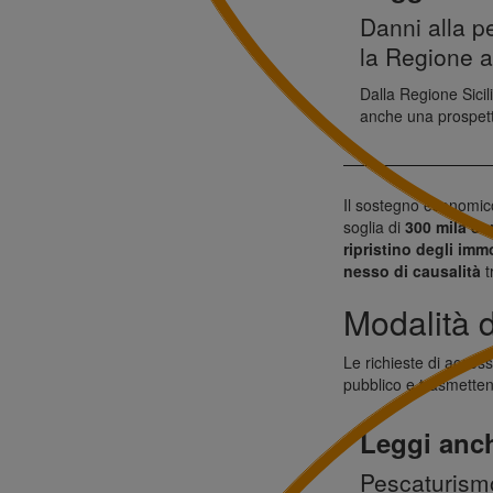
Danni alla p
la Regione ap
Dalla Regione Sicili
anche una prospetti
Il sostegno economic
soglia di
300 mila eu
ripristino degli imm
nesso di causalità
t
Modalità 
Le richieste di acces
pubblico e trasmette
Leggi anc
Pescaturismo,