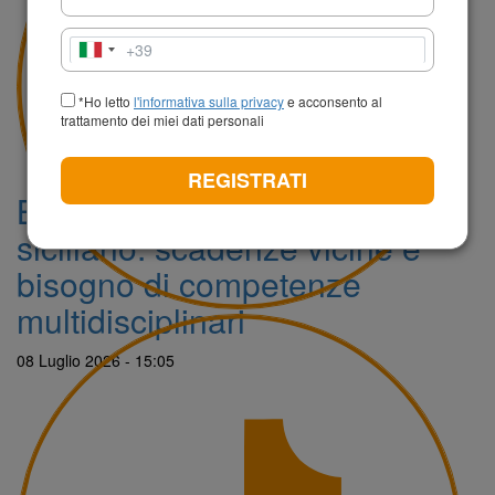
+39
Italia
+39
*Ho letto
l'informativa sulla privacy
e acconsento al
trattamento dei miei dati personali
REGISTRATI
Bandi FEAMPA per il mare
siciliano: scadenze vicine e
bisogno di competenze
multidisciplinari
08 Luglio 2026 - 15:05