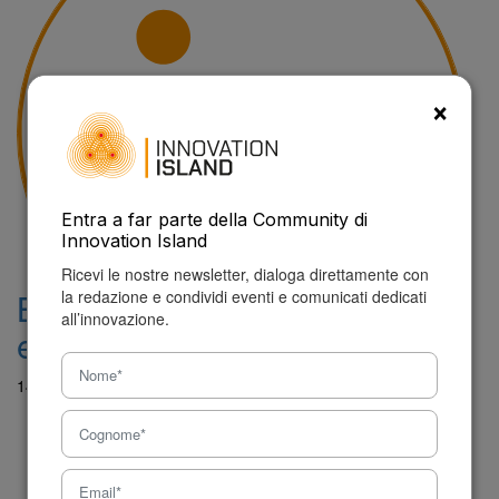
×
Entra a far parte della Community di
Innovation Island
Ricevi le nostre newsletter, dialoga direttamente con
Blue Sicily, il mare che innova:
la redazione e condividi eventi e comunicati dedicati
all’innovazione.
ecco la versione integrale
14 Luglio 2026 - 10:36