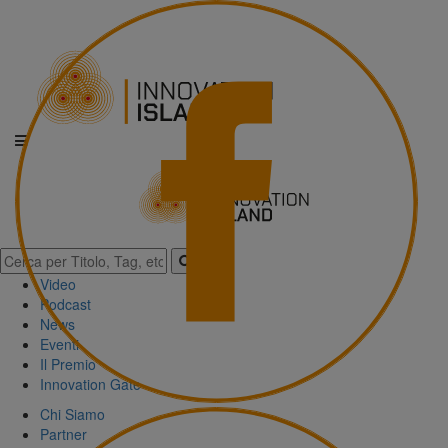
Video
Podcast
News
Eventi
Il Premio
Innovation Gate
Chi Siamo
Partner