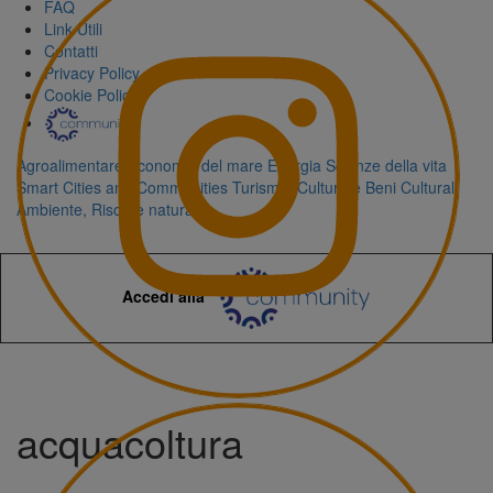
FAQ
Link Utili
Contatti
Privacy Policy
Cookie Policy
Agroalimentare
Economia del mare
Energia
Scienze della vita
Smart Cities and Communities
Turismo, Cultura e Beni Culturali
Ambiente, Risorse naturali
Accedi alla
acquacoltura