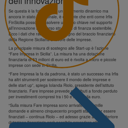
dell’innovazione
Se questa è la fotografia di un movimento dinamico ma
ancora in stato embrionale, è evidente che enti come
Irfis
FinSicilia
possono assolvere un ruolo chiave nel supporto
all’innovazione attraverso strumenti di finanza sostenibile.
Ecco i dati che raccontano l’impegno del braccio finanziario
della Regione Siciliana a favore delle imprese.
La principale misura di sostegno alle Start-up è l’azione
“Fare Impresa in Sicilia”. La misura ha una dotazione
finanziaria di 53 milioni di euro ed è rivolta a micro e piccole
imprese con sede in Sicilia.
“Fare Impresa la fa da padrona, è stato un successo ma Irfis
ha altri strumenti per sostenere il mondo delle imprese e
delle start up”, spiega Iolanda Riolo, presidente dell’istituto
finanziario. Fare imprese prevede contributi a fondo perduto
per investimenti compresi tra i 50 e i 300 mila euro.
“Sulla misura Fare impresa sono arrivate più di mille
domande e almeno cinquecento progetti stanno per essere
finanziati – continua Riolo – ed adesso grazie a una ulteriore
dotazione finanziaria sarà possibile procedere allo
scorrimento della graduatoria”.