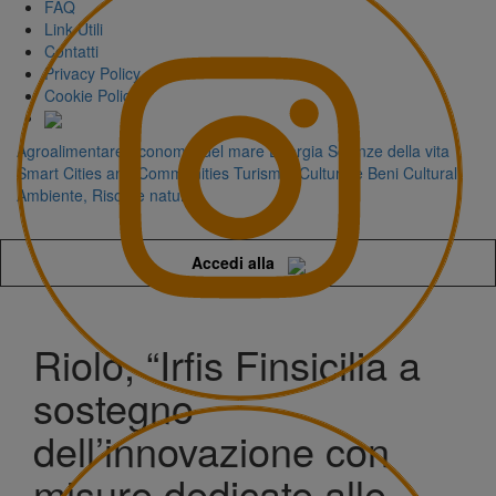
FAQ
Link Utili
Contatti
Privacy Policy
Cookie Policy
Agroalimentare
Economia del mare
Energia
Scienze della vita
Smart Cities and Communities
Turismo, Cultura e Beni Culturali
Ambiente, Risorse naturali
Accedi alla
Riolo, “Irfis Finsicilia a
sostegno
dell’innovazione con
misure dedicate alle