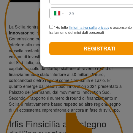
+39
Italia
+39
La Sicilia rientra tra le regioni classificate come
emerging
*Ho letto
l'informativa sulla privacy
e acconsento 
innovator
nel regional innovation scoreboard 2023 della
trattamento dei miei dati personali
Commissione europea, ovvero con un livello di innovazione
inferiore alla media europea. Nonostante questo c’è una
REGISTRATI
crescita costante nel numero di startup innovative, ma il
volume di investimenti resta inferiore rispetto ad altre regioni
del Sud Italia, come la Campania e la Puglia. Il totale del
capitale raccolto da startup siciliane attraverso round di
finanziamento è stato inferiore ai 40 milioni di euro,
collocandosi dietro regioni come Campania e Lazio. E’
quanto emerge dal report
Sud innovation
2024 presentato a
Palazzo dei Normanni, dal movimento
Innovation Sud
.
Secondo il rapporto il numero di round di finanziamento in
Sicilia è relativamente basso rispetto ad altre regioni, segno
di un ecosistema imprenditoriale ancora in fase di sviluppo.
Irfis Finsicilia a sostegno