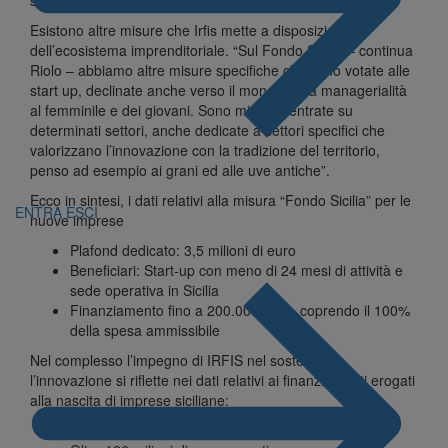
Esistono altre misure che Irfis mette a disposizione
dell’ecosistema imprenditoriale. “Sul Fondo Sicilia – continua
Riolo – abbiamo altre misure specifiche che sono votate alle
start up, declinate anche verso il mondo della managerialità
al femminile e dei giovani. Sono misure centrate su
determinati settori, anche dedicate a settori specifici che
valorizzano l’innovazione con la tradizione del territorio,
penso ad esempio ai grani ed alle uve antiche”.
Ecco in sintesi, i dati relativi alla misura “Fondo Sicilia” per le
ENTRA
ESCI
nuove imprese
Plafond dedicato: 3,5 milioni di euro
Beneficiari: Start-up con meno di 24 mesi di attività e
sede operativa in Sicilia
Finanziamento fino a 200.000 euro, coprendo il 100%
della spesa ammissibile
Nel complesso l’impegno di IRFIS nel sostenere
l’innovazione si riflette nei dati relativi ai finanziamenti erogati
alla nascita di imprese siciliane:
1.139 richieste approvate