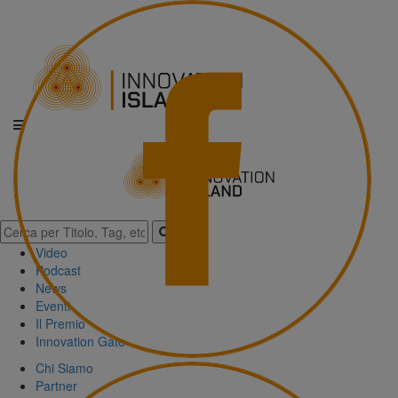
Video
Podcast
News
Eventi
Il Premio
Innovation Gate
Chi Siamo
Partner