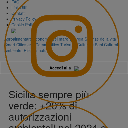
FAQ
Link Utili
Contatti
Privacy Policy
Cookie Policy
Agroalimentare
Economia del mare
Energia
Scienze della vita
Smart Cities and Communities
Turismo, Cultura e Beni Culturali
Ambiente, Risorse naturali
Accedi alla
Sicilia sempre più
verde: +20% di
autorizzazioni
ambientali nel 2024 e