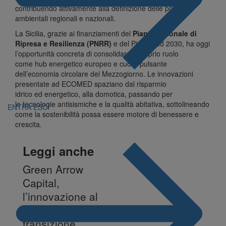
contribuendo attivamente alla definizione delle politiche
ambientali regionali e nazionali.
La Sicilia, grazie ai finanziamenti del
Piano Nazionale di
Ripresa e Resilienza (PNRR)
e del Piano Sud 2030, ha oggi
l’opportunità concreta di consolidare il proprio ruolo
come hub energetico europeo e cuore pulsante
dell’economia circolare del
Mezzogiorno
. Le innovazioni
presentate ad ECOMED spaziano dal risparmio
idrico ed energetico, alla domotica, passando per
le tecnologie antisismiche e la qualità abitativa, sottolineando
ENTRA
ESCI
come la sostenibilità possa essere motore di benessere e
crescita.
Leggi anche
Green Arrow
Capital,
l’innovazione al
servizio della
transizione