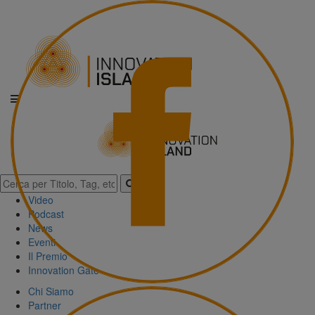
Video
Podcast
News
Eventi
Il Premio
Innovation Gate
Chi Siamo
Partner