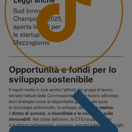
Sud Innovation
Champions 2025,
aperta la call per
le startup del
Mezzogiorno
Opportunità e
fondi per lo
sviluppo sostenibile
Il report mette in luce anche l’attività dei gruppi di lavoro
tematici istituiti dalla Commissione. Questi hanno affrontato
temi strategici come la disponibilità giuridica dei suoli,
le tecnologie antincendio, lo sviluppo dell’
eolico marino
,
il
diritto di sorvolo
, la
bioedilizia e la normativa sulle
rinnovabili
. Nel corso dell’anno, la CTS ha partecipato
a audizioni parlamentari, convegni, incontri pubblici e dialoghi
con enti nazionali come ARS, Camera e Senato,