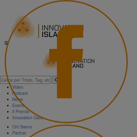
Video
Podcast
News
Eventi
Il Premio
Innovation Gate
Chi Siamo
Partner