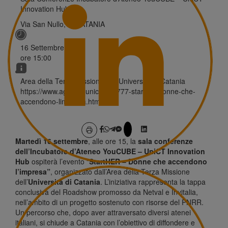
Innovation Hub
Via San Nullo, 5i CATANIA
16 Settembre 2025
ore
15:00
Area della Terza Missione dell’Università di Catania
https://www.agenda.unict.it/20777-starther-donne-che-
accendono-limpresa.htm
Martedì 16 settembre
, alle ore 15, la
sala conferenze
dell’Incubatore d’Ateneo
YouCUBE – UniCT
Innovation
Hub
ospiterà l’evento “
StartHER – Donne che accendono
l’impresa”
, organizzato dall’Area della Terza Missione
dell’
Università di Catania
. L’iniziativa rappresenta la tappa
conclusiva del Roadshow promosso da Netval e Invitalia,
nell’ambito di un progetto sostenuto con risorse del PNRR.
Un percorso che, dopo aver attraversato diversi atenei
italiani, si chiude a Catania con l’obiettivo di diffondere e