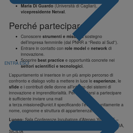
Maria Di Guardo
(Università di Cagliari),
vicepresidente Netval
.
Perché partecipare
Conoscere
strumenti e misure
a sostegno
dell’impresa femminile (dal PNRR a “Resto al Sud”).
Entrare in contatto con
role model
e
network
di
innovazione.
Scoprire
best practice
e opportunità concrete nei
ENTRA
ESCI
settori scientifici e tecnologici
.
L’appuntamento si inserisce in un più ampio percorso di
confronto e dialogo volto a mettere in luce le
esperienze
, le
sfide
e i contributi delle donne all’interno dei sistemi di
innovazione e imprenditorialità. Per prenotarsi a partecipare
è sufficiente inviare una mail
a
terza.missione@unict.it
specificando l’evento, unitamente a
nome, cognome e struttura di appartenenza.
Luogo:
Sala Conferenze Incubatore d’Ateneo YouCUBE –
UniCT Innovation Hub, Via San Nullo, 5i, CATANIA, CATANIA,
SICILIA