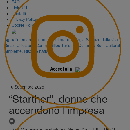
FAQ
Link Utili
Contatti
Privacy Policy
Cookie Policy
Agroalimentare
Economia del mare
Energia
Scienze della vita
Smart Cities and Communities
Turismo, Cultura e Beni Culturali
Ambiente, Risorse naturali
Accedi alla
16 Settembre 2025
“Starther”, donne che
accendono l’impresa
Sala Conferenze Incubatore d’Ateneo YouCUBE – UniCT