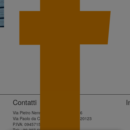
Contatti
I
Via Pietro Nenni, 28 - Palermo, 90146
Via Paolo da Cannobio, 10 - Milano, 20123
P.IVA: 09457150960
Tel: +39 327 621 5632