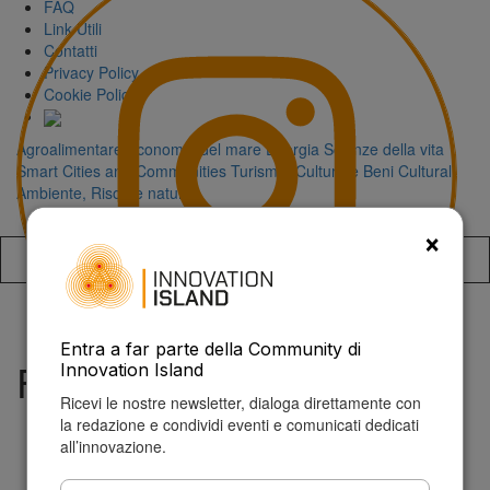
FAQ
Link Utili
Contatti
Privacy Policy
Cookie Policy
Agroalimentare
Economia del mare
Energia
Scienze della vita
Smart Cities and Communities
Turismo, Cultura e Beni Culturali
Ambiente, Risorse naturali
×
Accedi alla
Entra a far parte della Community di
Fediverso
Innovation Island
Ricevi le nostre newsletter, dialoga direttamente con
la redazione e condividi eventi e comunicati dedicati
all’innovazione.