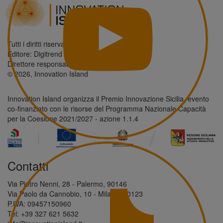
Tutti i diritti riservati.
Editore: Digitrend S.r.l.
Direttore responsabile: Antonio Giordano
© 2026, Innovation Island
Innovation Island organizza il Premio Innovazione Sicilia, evento
co-finanziato con le risorse del Programma Nazionale Capacità
per la Coesione 2021/2027 - azione 1.1.4
Contatti
Via Pietro Nenni, 28 - Palermo, 90146
Via Paolo da Cannobio, 10 - Milano, 20123
P.IVA: 09457150960
Tel: +39 327 621 5632