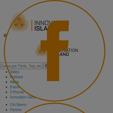
Video
Podcast
News
Eventi
Il Premio
Innovation Gate
Chi Siamo
Partner