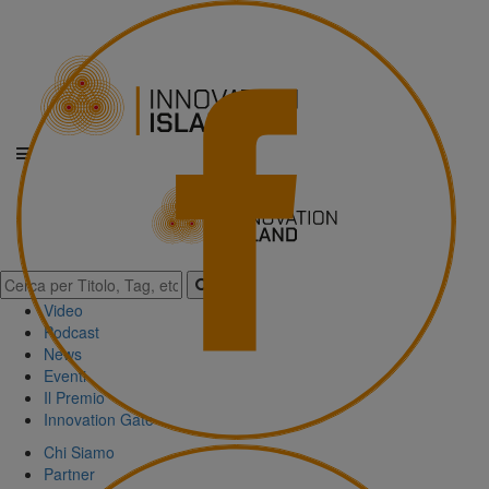
Video
Podcast
News
Eventi
Il Premio
Innovation Gate
Chi Siamo
Partner