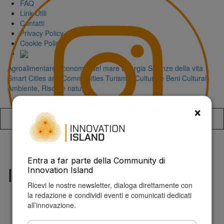
FAQ
Link Utili
Contatti
Privacy Policy
Cookie Policy
Agroalimentare
Economia del mare
Energia
Scienze della vita
Smart Cities and Communities
Turismo, Cultura e Beni Culturali
Ambiente, Risorse naturali
×
Accedi alla
Entra a far parte della Community di
INFORMAME
Innovation Island
Ricevi le nostre newsletter, dialoga direttamente con
la redazione e condividi eventi e comunicati dedicati
all’innovazione.