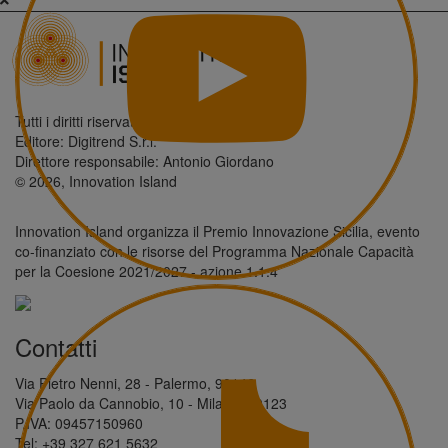
Tutti i diritti riservati.
Editore: Digitrend S.r.l.
Direttore responsabile: Antonio Giordano
© 2026, Innovation Island
Innovation Island organizza il Premio Innovazione Sicilia, evento
co-finanziato con le risorse del Programma Nazionale Capacità
per la Coesione 2021/2027 - azione 1.1.4
Contatti
Via Pietro Nenni, 28 - Palermo, 90146
Via Paolo da Cannobio, 10 - Milano, 20123
P.IVA: 09457150960
Tel: +39 327 621 5632